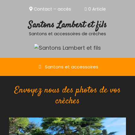
Aller
Contact – accès
0 Article
au
contenu
Santons Lambert et fils
Santons et accessoires de crèches
Santons et accessoires
Envoyez nous des photos de vos
crèches