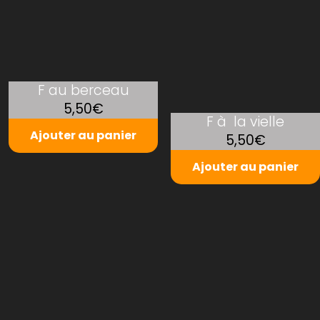
F au berceau
5,50€
F à la vielle
Ajouter au panier
5,50€
Ajouter au panier