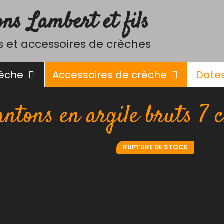
ns Lambert et fils
 et accessoires de crèches
rèche
Accessoires de crèche
Date
antons en argile bruts 7 
RUPTURE DE STOCK