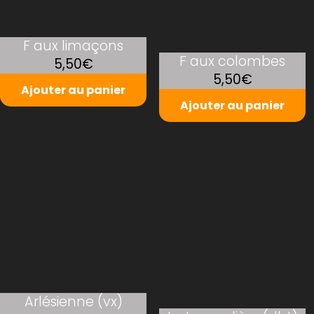
F aux limaçons
F aux colombes
5,50€
5,50€
Ajouter au panier
Ajouter au panier
Arlésienne (vx)