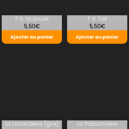
F à la poule
F à l’ail
5,50€
5,50€
Ajouter au panier
Ajouter au panier
La Lavandière (gnx)
La Poissonnière