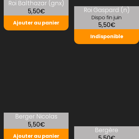
Roi Balthazar (gnx)
Roi Gaspard (n)
5,50€
Dispo fin juin
Ajouter au panier
5,50€
Indisponible
Berger Nicolas
5,50€
Bergère
Ajouter au panier
5,50€