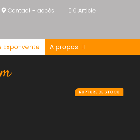
Contact – accès
0 Article
s Expo-vente
A propos
cm
RUPTURE DE STOCK