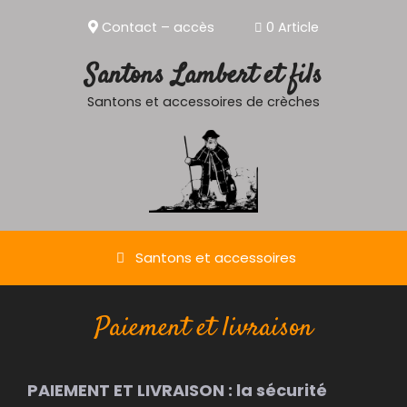
Aller
Contact – accès
0 Article
au
contenu
Santons Lambert et fils
Santons et accessoires de crèches
Santons et accessoires
Paiement et livraison
PAIEMENT ET LIVRAISON : la sécurité